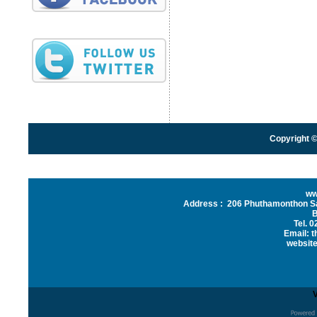
Copyright ©
ww
Address : 206 Phuthamonthon Sai
Tel. 
Email: 
website
V